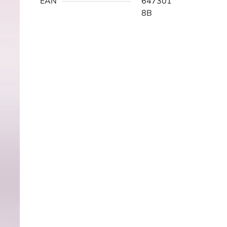
EAN
647301
8B