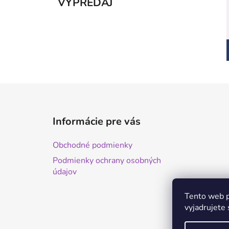
VÝPREDAJ
Z
á
Informácie pre vás
p
ä
Obchodné podmienky
t
Podmienky ochrany osobných
i
údajov
e
Tento web p
vyjadrujete 