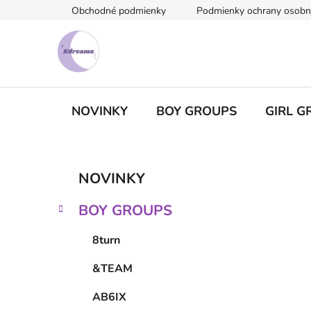
Prejsť
Obchodné podmienky
Podmienky ochrany osobn
na
obsah
NOVINKY
BOY GROUPS
GIRL G
B
K
Preskočiť
NOVINKY
a
kategórie
o
t
č
BOY GROUPS
e
n
g
ý
8turn
ó
p
r
&TEAM
i
a
e
n
AB6IX