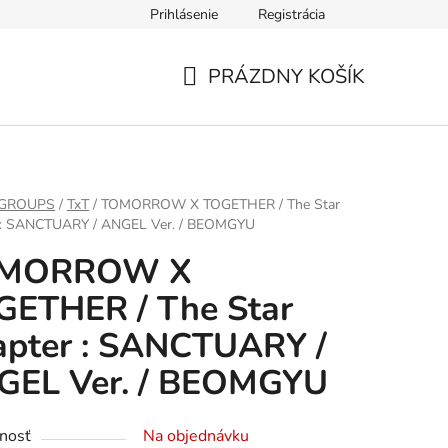
Prihlásenie
Registrácia
PRÁZDNY KOŠÍK
NÁKUPNÝ
KOŠÍK
 GROUPS
/
TxT
/
TOMORROW X TOGETHER / The Star
 : SANCTUARY / ANGEL Ver. / BEOMGYU
MORROW X
GETHER / The Star
apter : SANCTUARY /
GEL Ver. / BEOMGYU
nosť
Na objednávku