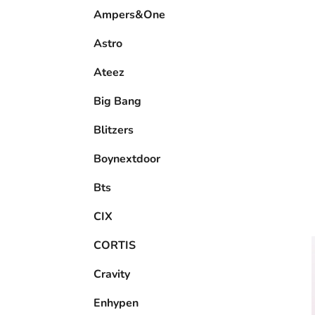
e
Ampers&One
l
Astro
Ateez
Big Bang
Blitzers
Boynextdoor
Bts
CIX
CORTIS
Cravity
Enhypen