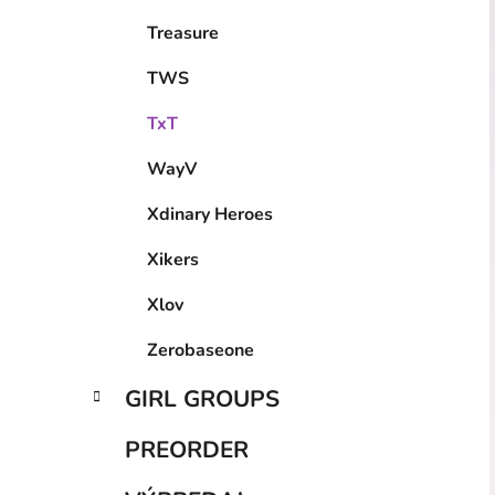
Treasure
TWS
TxT
WayV
Xdinary Heroes
Xikers
Xlov
Zerobaseone
GIRL GROUPS
PREORDER