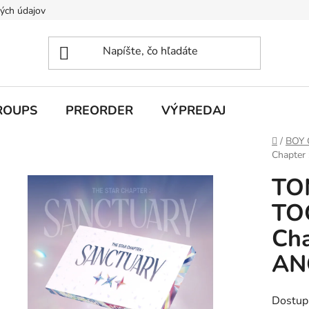
ých údajov
ROUPS
PREORDER
VÝPREDAJ
Domov
/
BOY
Chapter
TO
TO
Ch
AN
Dostup