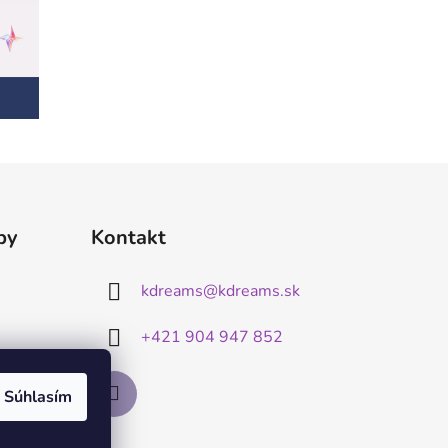
by
Kontakt
kdreams
@
kdreams.sk
+421 904 947 852
Súhlasím