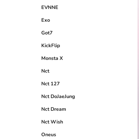
EVNNE
Exo
Got7
KickFlip
Monsta X
Nct
Nct 127
Nct DoJaeJung
Nct Dream
Nct Wish
Oneus