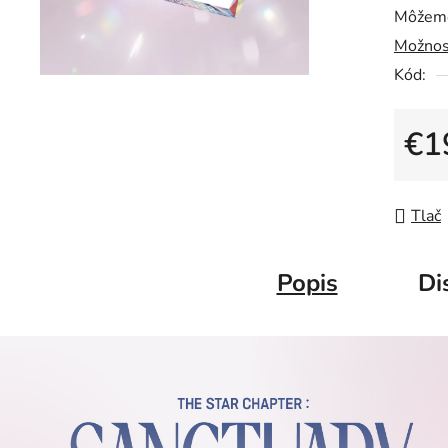
Môžeme
Možnos
Kód:
€1
Jedno
Tlač
Popis
Di