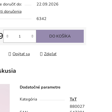
 doručiť do:
22.09.2026
ti doručenia
6342
9
DO KOŠÍKA
tková cena:
Opýtať sa
Zdieľať
skusia
Dodatočné parametre
Kategória
TxT
880027