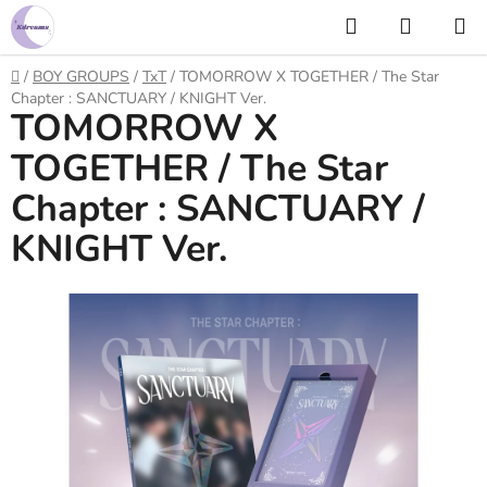
Prejsť
Hľadať
NÁKUP
na
KOŠÍK
obsah
Domov
/
BOY GROUPS
/
TxT
/
TOMORROW X TOGETHER / The Star
Chapter : SANCTUARY / KNIGHT Ver.
TOMORROW X
TOGETHER / The Star
Chapter : SANCTUARY /
KNIGHT Ver.