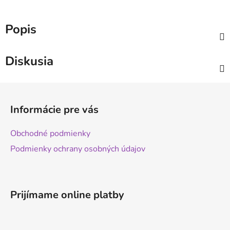
Popis
Diskusia
Z
á
Informácie pre vás
p
ä
Obchodné podmienky
t
Podmienky ochrany osobných údajov
i
e
Prijímame online platby