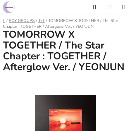
Prejsť
Hľadať
NÁKUP
na
KOŠÍK
obsah
Domov
/
BOY GROUPS
/
TxT
/
TOMORROW X TOGETHER / The Star
Chapter : TOGETHER / Afterglow Ver. / YEONJUN
TOMORROW X
TOGETHER / The Star
Chapter : TOGETHER /
Afterglow Ver. / YEONJUN