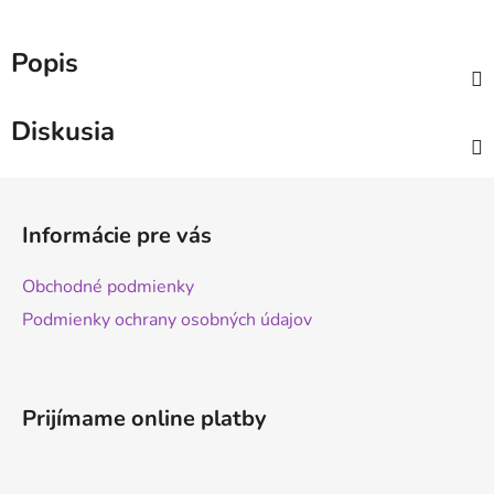
Popis
Diskusia
Z
á
Informácie pre vás
p
ä
Obchodné podmienky
t
Podmienky ochrany osobných údajov
i
e
Prijímame online platby