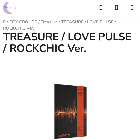
Prejsť
Hľadať
NÁKUP
na
KOŠÍK
obsah
Domov
/
BOY GROUPS
/
Treasure
/
TREASURE / LOVE PULSE /
ROCKCHIC Ver.
TREASURE / LOVE PULSE
/ ROCKCHIC Ver.