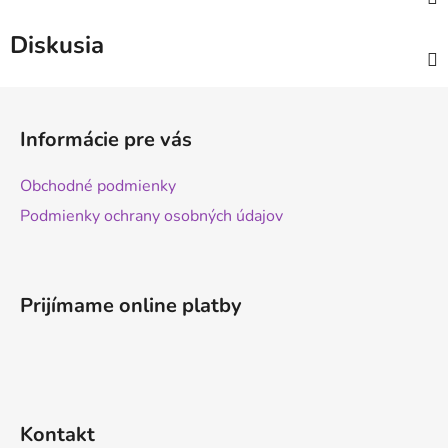
Diskusia
Z
á
Informácie pre vás
p
ä
Obchodné podmienky
t
Podmienky ochrany osobných údajov
i
e
Prijímame online platby
Kontakt