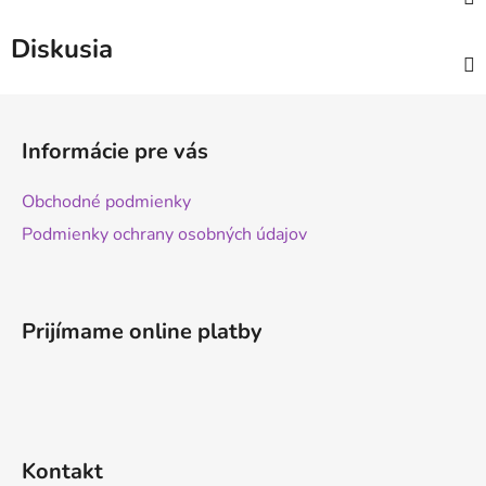
Diskusia
Z
á
Informácie pre vás
p
ä
Obchodné podmienky
t
Podmienky ochrany osobných údajov
i
e
Prijímame online platby
Kontakt