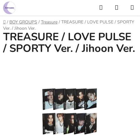
Prejsť
Hľadať
NÁKUP
na
KOŠÍK
obsah
Domov
/
BOY GROUPS
/
Treasure
/
TREASURE / LOVE PULSE / SPORTY
Ver. / Jihoon Ver.
TREASURE / LOVE PULSE
/ SPORTY Ver. / Jihoon Ver.