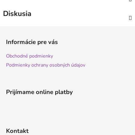
Diskusia
Z
á
Informácie pre vás
p
ä
Obchodné podmienky
t
Podmienky ochrany osobných údajov
i
e
Prijímame online platby
Kontakt