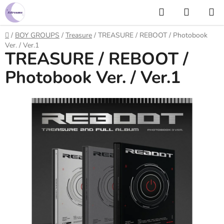
Prejsť
Hľadať
NÁKUP
na
KOŠÍK
obsah
Domov
/
BOY GROUPS
/
Treasure
/
TREASURE / REBOOT / Photobook
Ver. / Ver.1
TREASURE / REBOOT /
Photobook Ver. / Ver.1