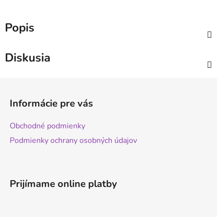
Popis
Diskusia
Z
á
Informácie pre vás
p
ä
Obchodné podmienky
t
Podmienky ochrany osobných údajov
i
e
Prijímame online platby