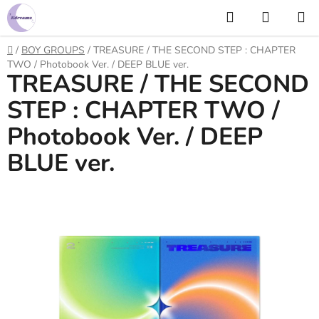
Prejsť
Hľadať
NÁKUP
na
KOŠÍK
obsah
Domov
/
BOY GROUPS
/
TREASURE / THE SECOND STEP : CHAPTER
TWO / Photobook Ver. / DEEP BLUE ver.
TREASURE / THE SECOND
STEP : CHAPTER TWO /
Photobook Ver. / DEEP
BLUE ver.