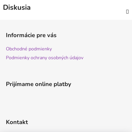
Diskusia
Z
á
Informácie pre vás
p
ä
Obchodné podmienky
t
Podmienky ochrany osobných údajov
i
e
Prijímame online platby
Kontakt