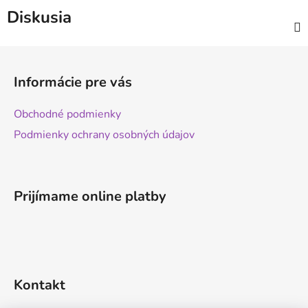
Diskusia
Z
á
Informácie pre vás
p
ä
Obchodné podmienky
t
Podmienky ochrany osobných údajov
i
e
Prijímame online platby
Kontakt