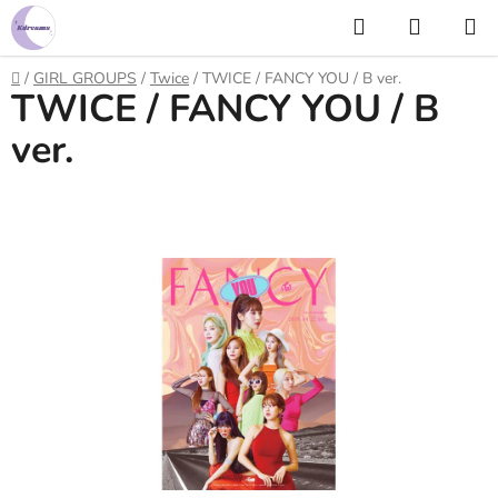
Prejsť
Hľadať
NÁKUP
na
KOŠÍK
obsah
Domov
/
GIRL GROUPS
/
Twice
/
TWICE / FANCY YOU / B ver.
TWICE / FANCY YOU / B
ver.