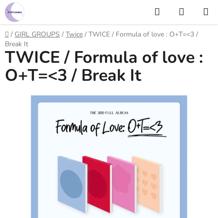
Prejsť
Hľadať
NÁKUP
na
KOŠÍK
obsah
Domov
/
GIRL GROUPS
/
Twice
/
TWICE / Formula of love : O+T=<3 /
Break It
TWICE / Formula of love :
O+T=<3 / Break It