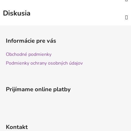
Diskusia
Z
á
Informácie pre vás
p
ä
Obchodné podmienky
t
Podmienky ochrany osobných údajov
i
e
Prijímame online platby
Kontakt