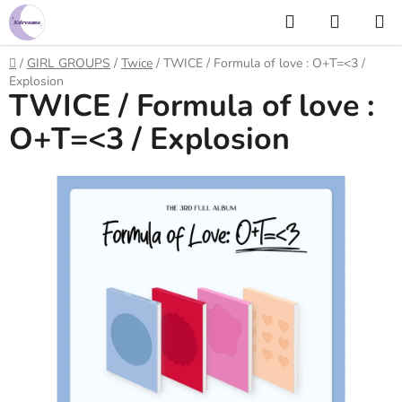
Prejsť
Hľadať
NÁKUP
na
KOŠÍK
obsah
Domov
/
GIRL GROUPS
/
Twice
/
TWICE / Formula of love : O+T=<3 /
Explosion
TWICE / Formula of love :
O+T=<3 / Explosion