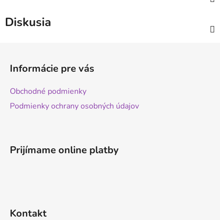
Diskusia
Z
á
Informácie pre vás
p
ä
Obchodné podmienky
t
Podmienky ochrany osobných údajov
i
e
Prijímame online platby
Kontakt