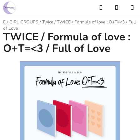
Prejsť
Hľadať
NÁKUP
na
KOŠÍK
obsah
Domov
/
GIRL GROUPS
/
Twice
/
TWICE / Formula of love : O+T=<3 / Full
of Love
TWICE / Formula of love :
O+T=<3 / Full of Love