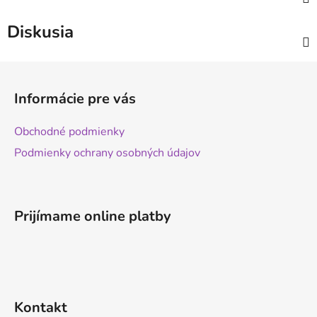
Diskusia
Z
á
Informácie pre vás
p
ä
Obchodné podmienky
t
Podmienky ochrany osobných údajov
i
e
Prijímame online platby
Kontakt