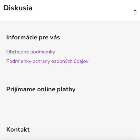
Diskusia
Z
á
Informácie pre vás
p
ä
Obchodné podmienky
t
Podmienky ochrany osobných údajov
i
e
Prijímame online platby
Kontakt