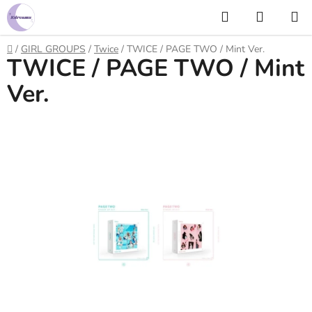
Prejsť
Hľadať
NÁKUP
na
KOŠÍK
obsah
Domov
/
GIRL GROUPS
/
Twice
/
TWICE / PAGE TWO / Mint Ver.
TWICE / PAGE TWO / Mint
Ver.