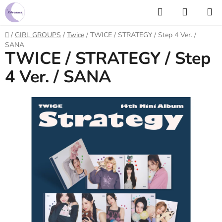
Prejsť
Hľadať
NÁKUP
na
KOŠÍK
obsah
Domov
/
GIRL GROUPS
/
Twice
/
TWICE / STRATEGY / Step 4 Ver. /
SANA
TWICE / STRATEGY / Step
4 Ver. / SANA