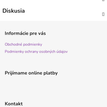
Diskusia
Z
á
Informácie pre vás
p
ä
Obchodné podmienky
t
Podmienky ochrany osobných údajov
i
e
Prijímame online platby
Kontakt