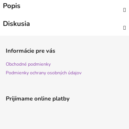
Popis
Diskusia
Z
á
Informácie pre vás
p
ä
Obchodné podmienky
t
Podmienky ochrany osobných údajov
i
e
Prijímame online platby