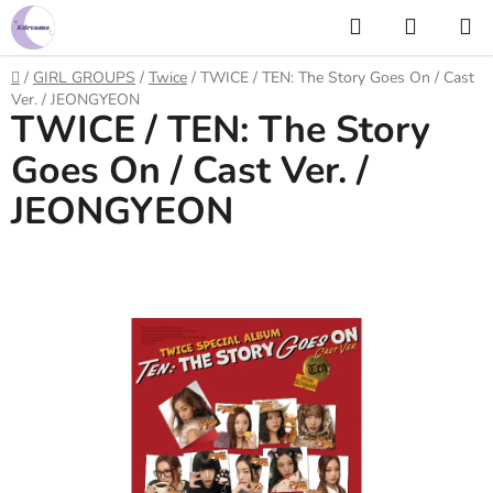
Prejsť
Hľadať
NÁKUP
na
KOŠÍK
obsah
Domov
/
GIRL GROUPS
/
Twice
/
TWICE / TEN: The Story Goes On / Cast
Ver. / JEONGYEON
TWICE / TEN: The Story
Goes On / Cast Ver. /
JEONGYEON