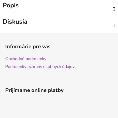
Popis
Diskusia
Z
á
Informácie pre vás
p
ä
Obchodné podmienky
t
Podmienky ochrany osobných údajov
i
e
Prijímame online platby