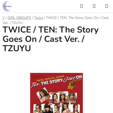
Prejsť
Hľadať
NÁKUP
na
KOŠÍK
obsah
Domov
/
GIRL GROUPS
/
Twice
/
TWICE / TEN: The Story Goes On / Cast
Ver. / TZUYU
TWICE / TEN: The Story
Goes On / Cast Ver. /
TZUYU