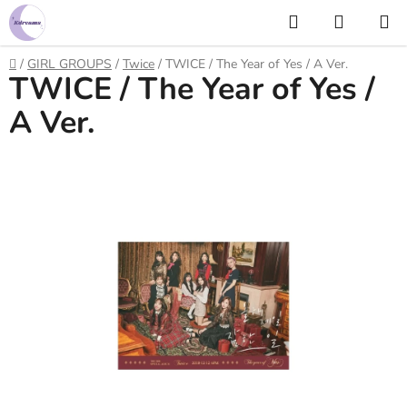
Prejsť
Hľadať
NÁKUP
na
KOŠÍK
obsah
Domov
/
GIRL GROUPS
/
Twice
/
TWICE / The Year of Yes / A Ver.
TWICE / The Year of Yes /
A Ver.