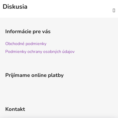
Diskusia
Z
á
Informácie pre vás
p
ä
Obchodné podmienky
t
Podmienky ochrany osobných údajov
i
e
Prijímame online platby
Kontakt