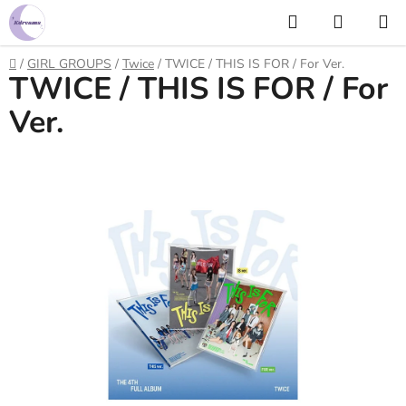
Prejsť
Hľadať
NÁKUP
na
KOŠÍK
obsah
Domov
/
GIRL GROUPS
/
Twice
/
TWICE / THIS IS FOR / For Ver.
TWICE / THIS IS FOR / For
Ver.