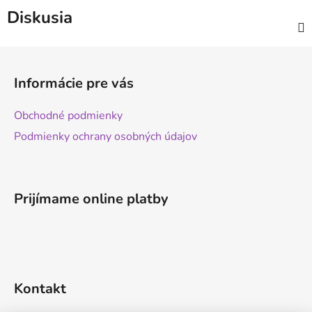
Diskusia
Z
á
Informácie pre vás
p
ä
Obchodné podmienky
t
Podmienky ochrany osobných údajov
i
e
Prijímame online platby
Kontakt