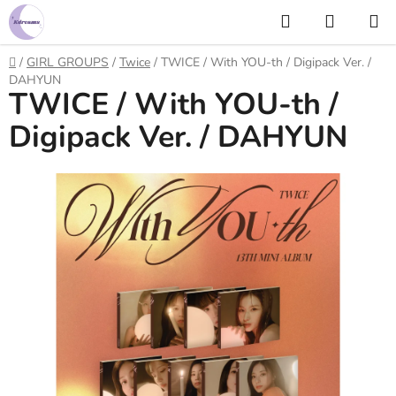
Prejsť
Hľadať
NÁKUP
na
KOŠÍK
obsah
Domov
/
GIRL GROUPS
/
Twice
/
TWICE / With YOU-th / Digipack Ver. /
DAHYUN
TWICE / With YOU-th /
Digipack Ver. / DAHYUN