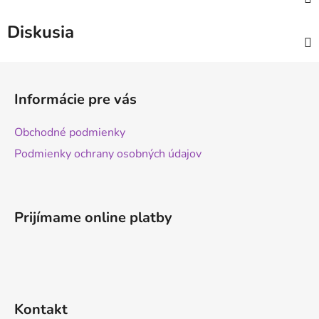
Diskusia
Z
á
Informácie pre vás
p
ä
Obchodné podmienky
t
Podmienky ochrany osobných údajov
i
e
Prijímame online platby
Kontakt