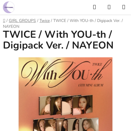
Prejsť
Hľadať
NÁKUP
na
KOŠÍK
obsah
Domov
/
GIRL GROUPS
/
Twice
/
TWICE / With YOU-th / Digipack Ver. /
NAYEON
TWICE / With YOU-th /
Digipack Ver. / NAYEON