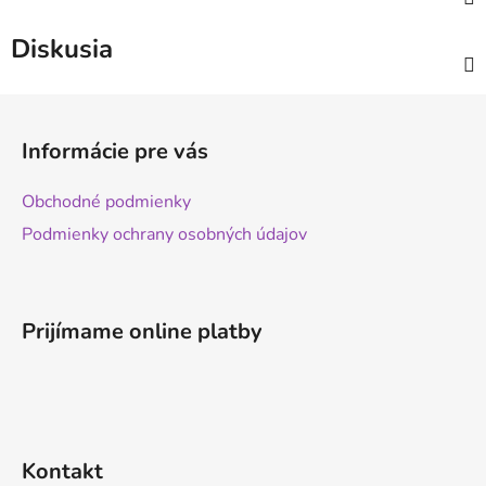
Diskusia
Z
á
Informácie pre vás
p
ä
Obchodné podmienky
t
Podmienky ochrany osobných údajov
i
e
Prijímame online platby
Kontakt