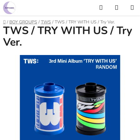
Prejsť
Hľadať
NÁKUP
na
KOŠÍK
obsah
Domov
/
BOY GROUPS
/
TWS
/
TWS / TRY WITH US / Try Ver.
TWS / TRY WITH US / Try
Ver.