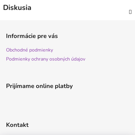
Diskusia
Z
á
Informácie pre vás
p
ä
Obchodné podmienky
t
Podmienky ochrany osobných údajov
i
e
Prijímame online platby
Kontakt