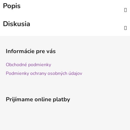
Popis
Diskusia
Z
á
Informácie pre vás
p
ä
Obchodné podmienky
t
Podmienky ochrany osobných údajov
i
e
Prijímame online platby