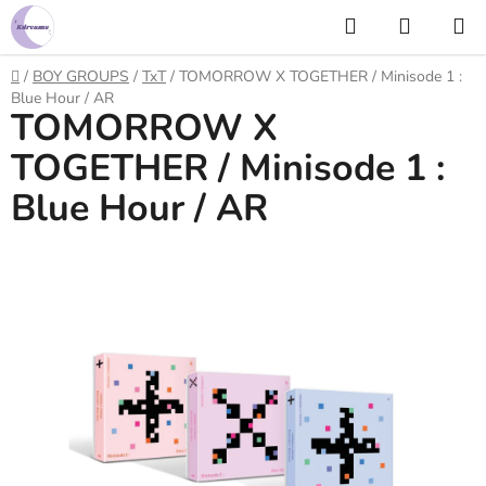
Prejsť
Hľadať
NÁKUP
na
KOŠÍK
obsah
Domov
/
BOY GROUPS
/
TxT
/
TOMORROW X TOGETHER / Minisode 1 :
Blue Hour / AR
TOMORROW X
TOGETHER / Minisode 1 :
Blue Hour / AR