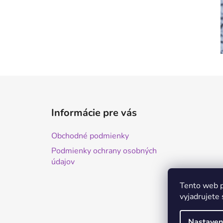
Z
á
Informácie pre vás
p
ä
Obchodné podmienky
t
Podmienky ochrany osobných
i
údajov
e
Tento web p
vyjadrujete 
Nastaven