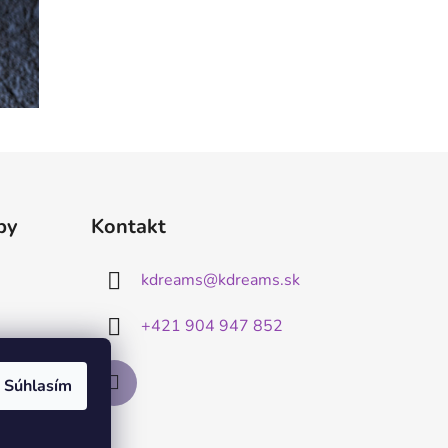
by
Kontakt
kdreams
@
kdreams.sk
+421 904 947 852
Súhlasím