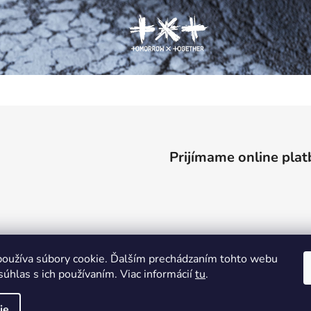
Prijímame online plat
oužíva súbory cookie. Ďalším prechádzaním tohto webu
súhlas s ich používaním. Viac informácií
tu
.
ie