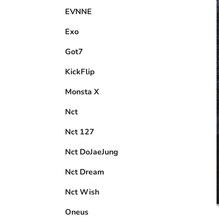
EVNNE
Exo
Got7
KickFlip
Monsta X
Nct
Nct 127
Nct DoJaeJung
Nct Dream
Nct Wish
Oneus