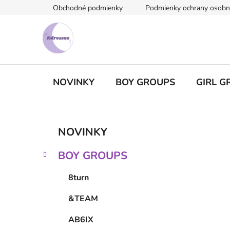
Prejsť
Obchodné podmienky
Podmienky ochrany osobn
na
obsah
NOVINKY
BOY GROUPS
GIRL G
B
K
Preskočiť
NOVINKY
a
kategórie
o
t
č
BOY GROUPS
e
n
g
ý
8turn
ó
p
r
&TEAM
i
a
e
n
AB6IX