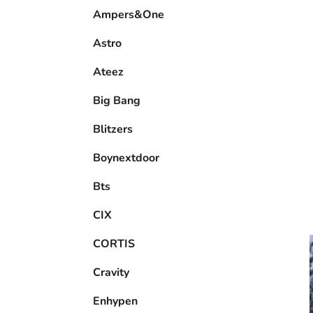
e
Ampers&One
l
Astro
Ateez
Big Bang
Blitzers
Boynextdoor
Bts
CIX
CORTIS
Cravity
Enhypen