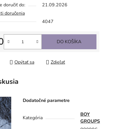
 doručiť do:
21.09.2026
ti doručenia
4047
0
DO KOŠÍKA
tková cena:
Opýtať sa
Zdieľať
skusia
Dodatočné parametre
BOY
Kategória
GROUPS