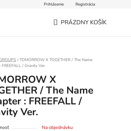
Prihlásenie
Registrácia
PRÁZDNY KOŠÍK
NÁKUPNÝ
KOŠÍK
 GROUPS
/
TOMORROW X TOGETHER / The Name
: FREEFALL / Gravity Ver.
MORROW X
GETHER / The Name
pter : FREEFALL /
vity Ver.
nosť
Na objednávku