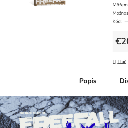
Môžeme
Možnos
Kód:
€2
Jedno
Tlač
Popis
Di