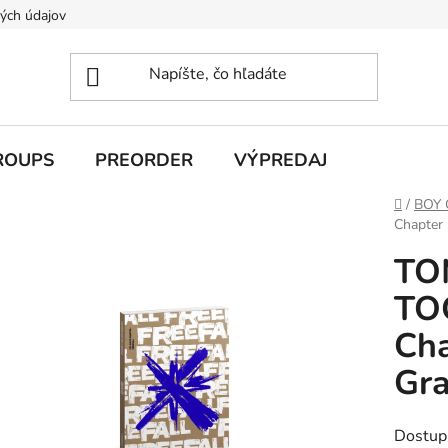
ých údajov
ROUPS
PREORDER
VÝPREDAJ
Domov
/
BOY
Chapter 
TO
TO
Cha
Gra
Dostup