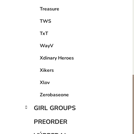
Treasure
TWS
TxT
WayV
Xdinary Heroes
Xikers
Xlov
Zerobaseone
GIRL GROUPS
PREORDER