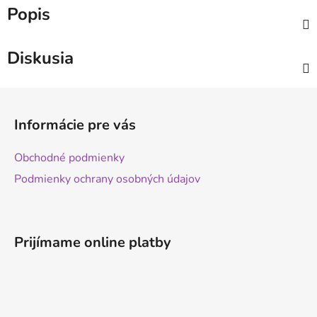
Popis
Diskusia
Z
á
Informácie pre vás
p
ä
Obchodné podmienky
t
Podmienky ochrany osobných údajov
i
e
Prijímame online platby