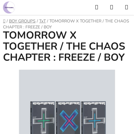
Prejsť
Hľadať
NÁKUP
na
KOŠÍK
obsah
Domov
/
BOY GROUPS
/
TxT
/
TOMORROW X TOGETHER / THE CHAOS
CHAPTER : FREEZE / BOY
TOMORROW X
TOGETHER / THE CHAOS
CHAPTER : FREEZE / BOY