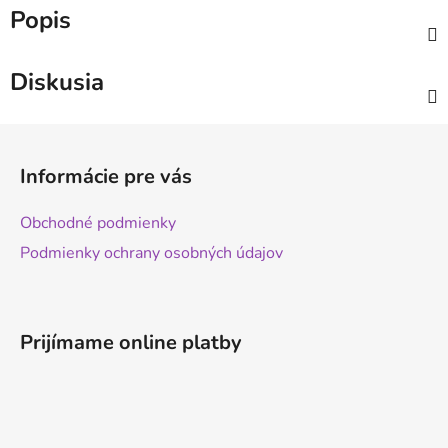
Popis
Diskusia
Z
á
Informácie pre vás
p
ä
Obchodné podmienky
t
Podmienky ochrany osobných údajov
i
e
Prijímame online platby