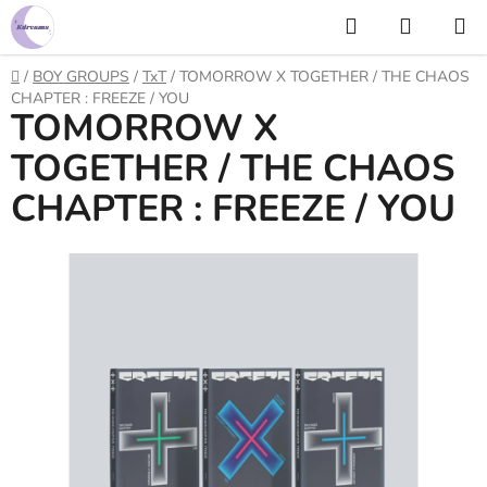
Prejsť
Hľadať
NÁKUP
na
KOŠÍK
obsah
Domov
/
BOY GROUPS
/
TxT
/
TOMORROW X TOGETHER / THE CHAOS
CHAPTER : FREEZE / YOU
TOMORROW X
TOGETHER / THE CHAOS
CHAPTER : FREEZE / YOU