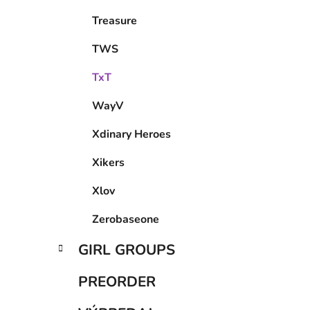
Treasure
TWS
TxT
WayV
Xdinary Heroes
Xikers
Xlov
Zerobaseone
GIRL GROUPS
PREORDER