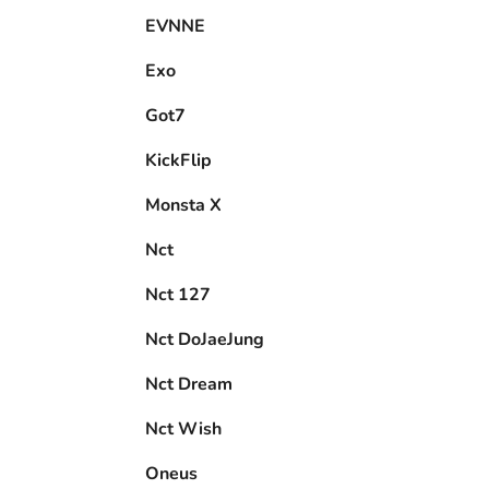
EVNNE
Exo
Got7
KickFlip
Monsta X
Nct
Nct 127
Nct DoJaeJung
Nct Dream
Nct Wish
Oneus