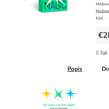
Môžeme
Možnos
Kód:
€2
Jedno
Tlač
Popis
Di