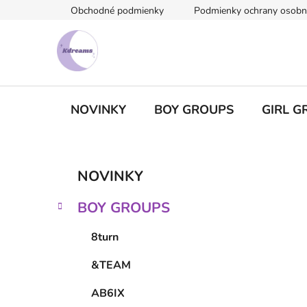
Prejsť
Obchodné podmienky
Podmienky ochrany osobn
na
obsah
NOVINKY
BOY GROUPS
GIRL G
B
K
Preskočiť
NOVINKY
a
kategórie
o
t
č
BOY GROUPS
e
n
g
ý
8turn
ó
p
r
&TEAM
i
a
e
n
AB6IX