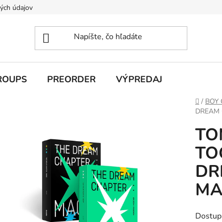
ých údajov
ROUPS
PREORDER
VÝPREDAJ
Domov
/
BOY
DREAM C
TO
TO
DR
MAG
Dostup