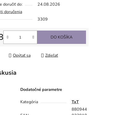
 doručiť do:
24.08.2026
ti doručenia
3309
8
DO KOŠÍKA
tková cena:
Opýtať sa
Zdieľať
skusia
Dodatočné parametre
Kategória
TxT
880944