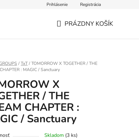
Prihlásenie
Registrácia
PRÁZDNY KOŠÍK
NÁKUPNÝ
KOŠÍK
 GROUPS
/
TxT
/
TOMORROW X TOGETHER / THE
HAPTER : MAGIC / Sanctuary
MORROW X
GETHER / THE
EAM CHAPTER :
IC / Sanctuary
nosť
Skladom
(3 ks)