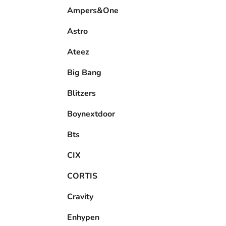
e
Ampers&One
l
Astro
Ateez
Big Bang
Blitzers
Boynextdoor
Bts
CIX
CORTIS
Cravity
Enhypen