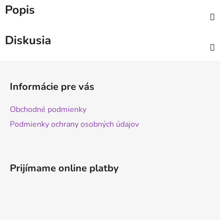
Popis
Diskusia
Z
á
Informácie pre vás
p
ä
Obchodné podmienky
t
Podmienky ochrany osobných údajov
i
e
Prijímame online platby