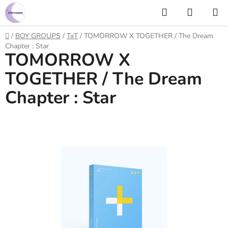
Prejsť
Hľadať
NÁKUP
na
KOŠÍK
obsah
Domov
/
BOY GROUPS
/
TxT
/
TOMORROW X TOGETHER / The Dream
Chapter : Star
TOMORROW X
TOGETHER / The Dream
Chapter : Star