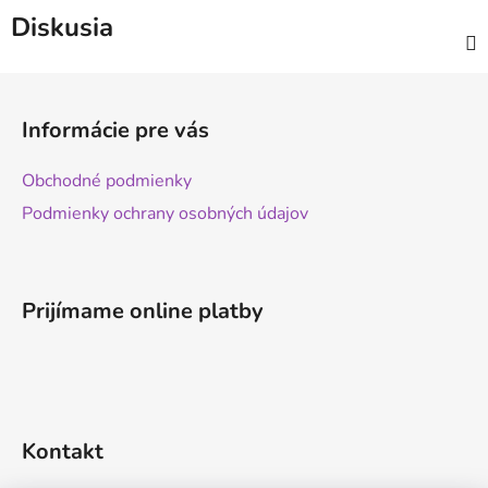
Diskusia
Z
á
Informácie pre vás
p
ä
Obchodné podmienky
t
Podmienky ochrany osobných údajov
i
e
Prijímame online platby
Kontakt