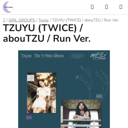
Prejsť
Hľadať
NÁKUP
na
KOŠÍK
obsah
Domov
/
GIRL GROUPS
/
Twice
/
TZUYU (TWICE) / abouTZU / Run Ver.
TZUYU (TWICE) /
abouTZU / Run Ver.