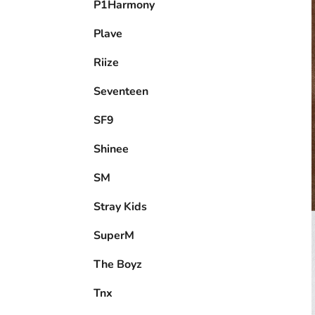
P1Harmony
Plave
Riize
Seventeen
SF9
Shinee
SM
Stray Kids
SuperM
The Boyz
Tnx