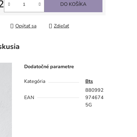
2
DO KOŠÍKA
tková cena:
Opýtať sa
Zdieľať
skusia
Dodatočné parametre
Kategória
Bts
880992
EAN
974674
5G