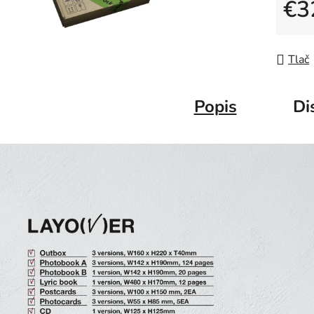
€3
Jedno
Tlač
Popis
Di