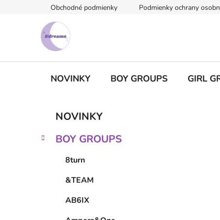
Prejsť
Obchodné podmienky
Podmienky ochrany osobn
na
obsah
NOVINKY
BOY GROUPS
GIRL G
B
K
Preskočiť
NOVINKY
a
kategórie
o
t
č
BOY GROUPS
e
n
g
ý
8turn
ó
p
r
&TEAM
i
a
e
n
AB6IX
e