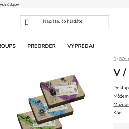
ých údajov
ROUPS
PREORDER
VÝPREDAJ
Domov
/
BOY
V /
Dostup
Môžeme
Možnos
Kód: