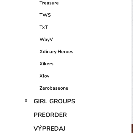
Treasure
TWS
TxT
WayV
Xdinary Heroes
Xikers
Xlov
Zerobaseone
GIRL GROUPS
PREORDER
VÝPREDAJ