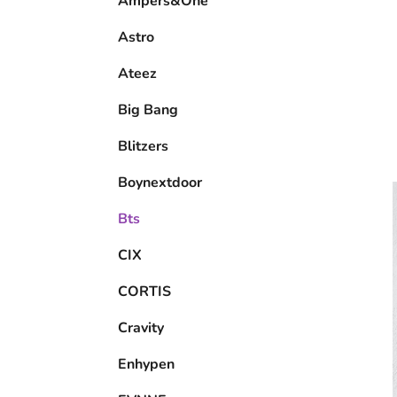
Ampers&One
l
Astro
Ateez
Big Bang
Blitzers
Boynextdoor
Bts
CIX
CORTIS
Cravity
Enhypen