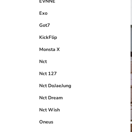
EVNNE
Exo
Got7
KickFlip
Monsta X
Nct
Nct 127
Nct DoJaeJung
Nct Dream
Nct Wish
Oneus