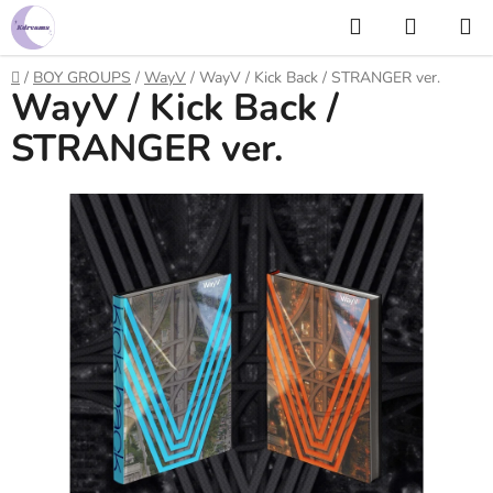
Prejsť
Hľadať
NÁKUP
na
KOŠÍK
obsah
Domov
/
BOY GROUPS
/
WayV
/
WayV / Kick Back / STRANGER ver.
WayV / Kick Back /
STRANGER ver.