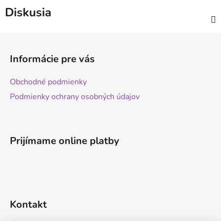
Diskusia
Z
á
Informácie pre vás
p
ä
Obchodné podmienky
t
Podmienky ochrany osobných údajov
i
e
Prijímame online platby
Kontakt