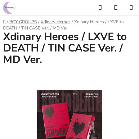
Prejsť
Hľadať
NÁKUP
na
KOŠÍK
obsah
Domov
/
BOY GROUPS
/
Xdinary Heroes
/
Xdinary Heroes / LXVE to
DEATH / TIN CASE Ver. / MD Ver.
Xdinary Heroes / LXVE to
DEATH / TIN CASE Ver. /
MD Ver.