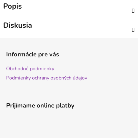
Popis
Diskusia
Z
á
Informácie pre vás
p
ä
Obchodné podmienky
t
Podmienky ochrany osobných údajov
i
e
Prijímame online platby