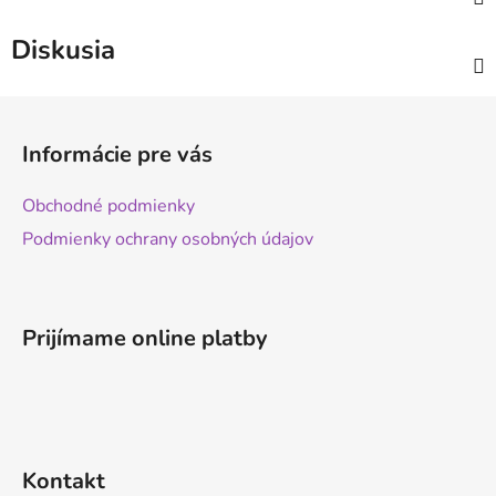
Diskusia
Z
á
Informácie pre vás
p
ä
Obchodné podmienky
t
Podmienky ochrany osobných údajov
i
e
Prijímame online platby
Kontakt