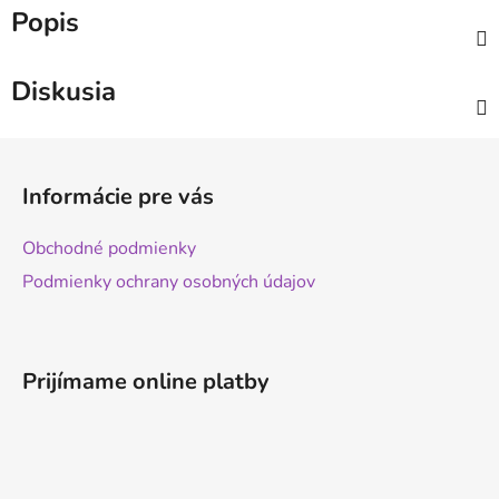
Popis
Diskusia
Z
á
Informácie pre vás
p
ä
Obchodné podmienky
t
Podmienky ochrany osobných údajov
i
e
Prijímame online platby