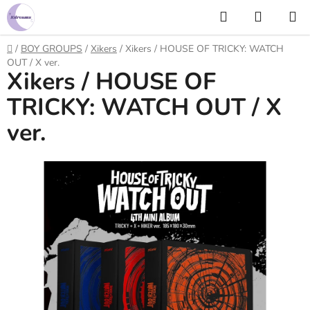
Prejsť
Hľadať
NÁKUP
na
KOŠÍK
obsah
Domov
/
BOY GROUPS
/
Xikers
/
Xikers / HOUSE OF TRICKY: WATCH
OUT / X ver.
Xikers / HOUSE OF
TRICKY: WATCH OUT / X
ver.