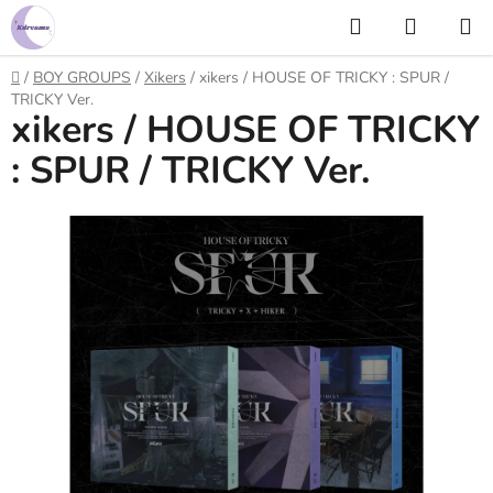
Prejsť
Hľadať
NÁKUP
na
KOŠÍK
obsah
Domov
/
BOY GROUPS
/
Xikers
/
xikers / HOUSE OF TRICKY : SPUR /
TRICKY Ver.
xikers / HOUSE OF TRICKY
: SPUR / TRICKY Ver.