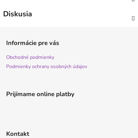
Diskusia
Z
á
Informácie pre vás
p
ä
Obchodné podmienky
t
Podmienky ochrany osobných údajov
i
e
Prijímame online platby
Kontakt