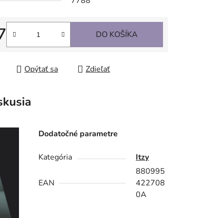
7788
7
DO KOŠÍKA
tková cena:
Opýtať sa
Zdieľať
skusia
Dodatočné parametre
Kategória
Itzy
880995
EAN
422708
0A