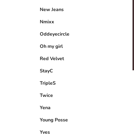
New Jeans
Nmixx
Oddeyecircle
Oh my girl
Red Velvet
StayC
TripleS
Twice
Yena
Young Posse
Yves