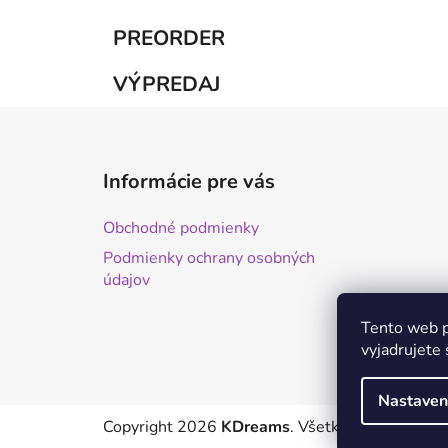
PREORDER
VÝPREDAJ
Z
á
Informácie pre vás
p
ä
Obchodné podmienky
t
Podmienky ochrany osobných
i
údajov
e
Tento web p
vyjadrujete 
Nastaven
Copyright 2026
KDreams
. Všetky práva vyhrad