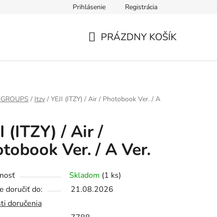
Prihlásenie
Registrácia
PRÁZDNY KOŠÍK
NÁKUPNÝ
KOŠÍK
 GROUPS
/
Itzy
/
YEJI (ITZY) / Air / Photobook Ver. / A
I (ITZY) / Air /
tobook Ver. / A Ver.
nosť
Skladom
(1 ks)
 doručiť do:
21.08.2026
ti doručenia