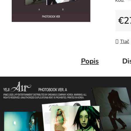
Kód:
€2
Jedno
Tlač
Popis
Di