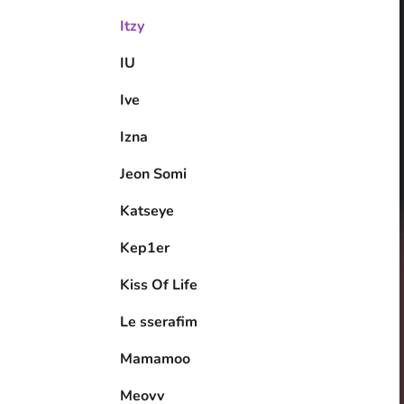
Itzy
IU
Ive
Izna
Jeon Somi
Katseye
Kep1er
Kiss Of Life
Le sserafim
Mamamoo
Meovv