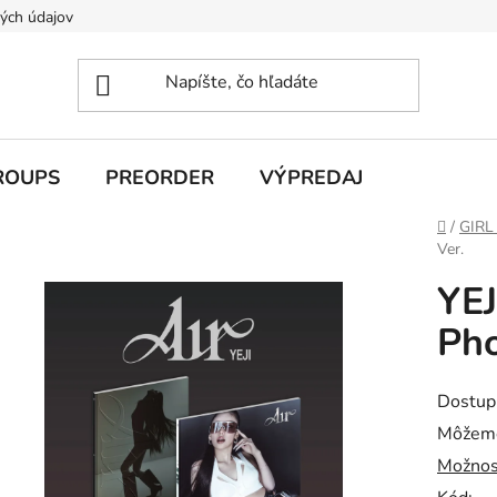
ých údajov
ROUPS
PREORDER
VÝPREDAJ
Domov
/
GIRL
Ver.
YEJ
Pho
Dostup
Môžeme
Možnos