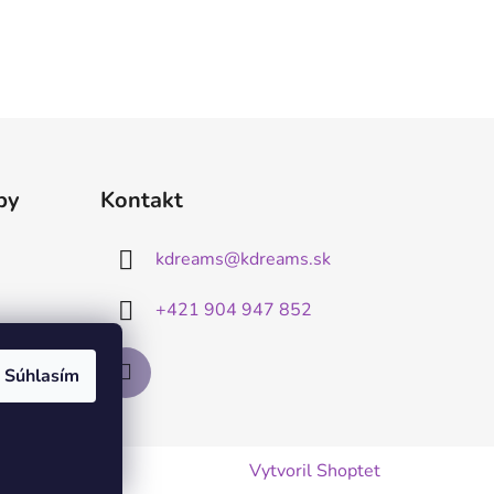
by
Kontakt
kdreams
@
kdreams.sk
+421 904 947 852
Súhlasím
Vytvoril Shoptet