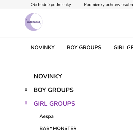
Prejsť
Obchodné podmienky
Podmienky ochrany osobn
na
obsah
NOVINKY
BOY GROUPS
GIRL G
B
K
Preskočiť
NOVINKY
a
kategórie
o
t
č
BOY GROUPS
e
n
g
ý
GIRL GROUPS
ó
p
r
Aespa
i
a
e
n
BABYMONSTER