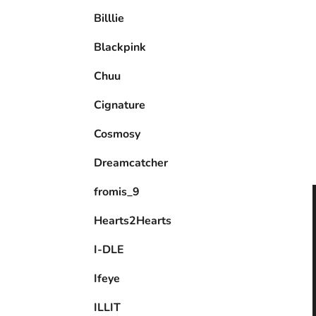
e
Billlie
l
Blackpink
Chuu
Cignature
Cosmosy
Dreamcatcher
fromis_9
Hearts2Hearts
I-DLE
Ifeye
ILLIT