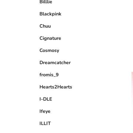
Billlie
l
Blackpink
Chuu
Cignature
Cosmosy
Dreamcatcher
fromis_9
Hearts2Hearts
I-DLE
Ifeye
ILLIT