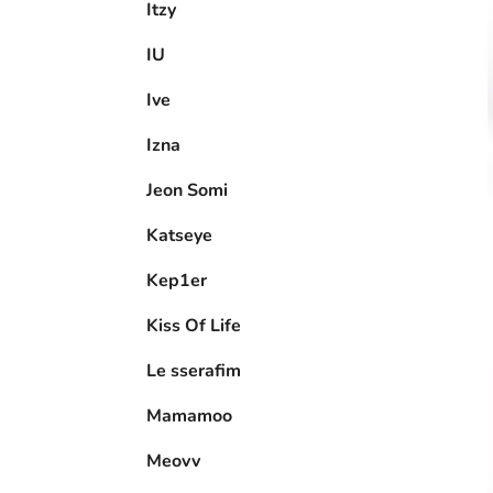
Itzy
IU
Ive
Izna
Jeon Somi
Katseye
Kep1er
Kiss Of Life
Le sserafim
Mamamoo
Meovv