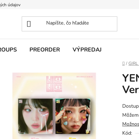
ých údajov
ROUPS
PREORDER
VÝPREDAJ
Domov
/
GIRL
YE
Ver
Dostup
Môžeme
Možnos
Kód: