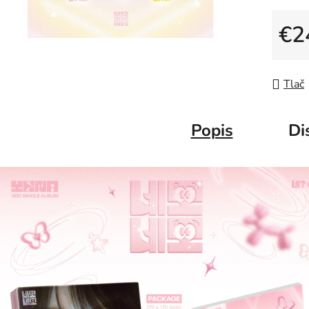
€2
Jedno
Tlač
Popis
Di