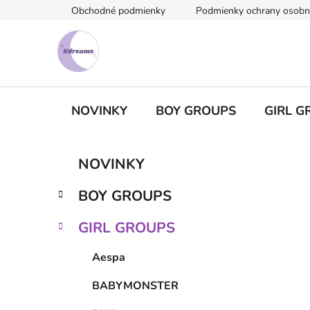
Prejsť
Obchodné podmienky
Podmienky ochrany osobn
na
obsah
NOVINKY
BOY GROUPS
GIRL G
B
K
Preskočiť
NOVINKY
a
kategórie
o
t
č
BOY GROUPS
e
n
g
ý
GIRL GROUPS
ó
p
r
Aespa
i
a
e
n
BABYMONSTER
e