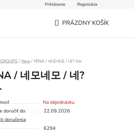
Prihlásenie
Registrácia
PRÁZDNY KOŠÍK
NÁKUPNÝ
KOŠÍK
 GROUPS
/
Yena
/
YENA / 네모네모 / 네? Ver.
NA / 네모네모 / 네?
.
nosť
Na objednávku
 doručiť do:
22.09.2026
ti doručenia
6294