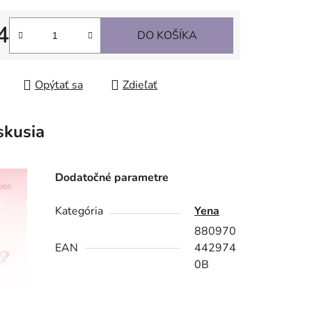
4
DO KOŠÍKA
tková cena:
Opýtať sa
Zdieľať
skusia
Dodatočné parametre
Kategória
Yena
880970
EAN
442974
0B