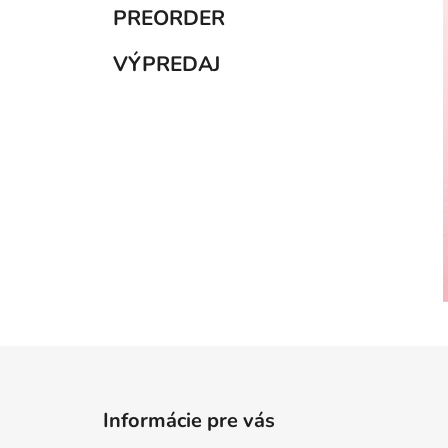
PREORDER
VÝPREDAJ
Z
á
Informácie pre vás
p