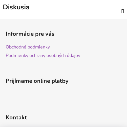
Diskusia
Z
á
Informácie pre vás
p
ä
Obchodné podmienky
t
Podmienky ochrany osobných údajov
i
e
Prijímame online platby
Kontakt