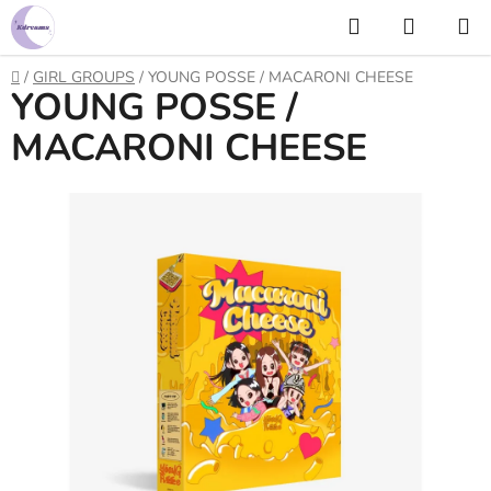
Prejsť
Hľadať
NÁKUP
na
KOŠÍK
obsah
Domov
/
GIRL GROUPS
/
YOUNG POSSE / MACARONI CHEESE
YOUNG POSSE /
MACARONI CHEESE