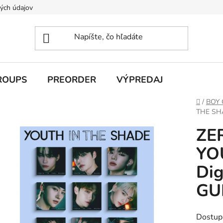
ých údajov
ROUPS
PREORDER
VÝPREDAJ
Domov
/
BOY
THE SHA
ZE
YO
Dig
GU
Dostup