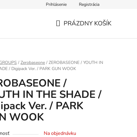
Prihlásenie
Registrácia
PRÁZDNY KOŠÍK
NÁKUPNÝ
KOŠÍK
 GROUPS
/
Zerobaseone
/
ZEROBASEONE / YOUTH IN
DE / Digipack Ver. / PARK GUN WOOK
ROBASEONE /
UTH IN THE SHADE /
ipack Ver. / PARK
N WOOK
nosť
Na objednávku