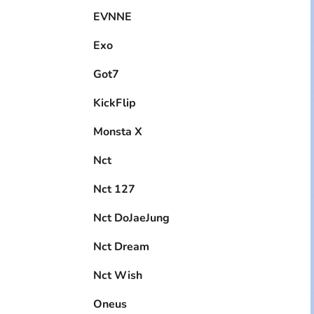
EVNNE
Exo
Got7
KickFlip
Monsta X
Nct
Nct 127
Nct DoJaeJung
Nct Dream
Nct Wish
Oneus