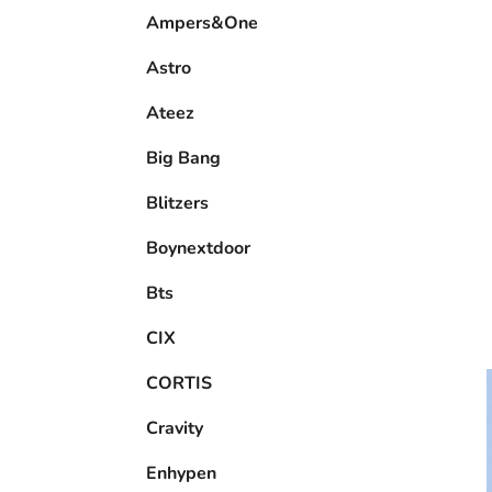
e
Ampers&One
l
Astro
Ateez
Big Bang
Blitzers
Boynextdoor
Bts
CIX
CORTIS
Cravity
Enhypen