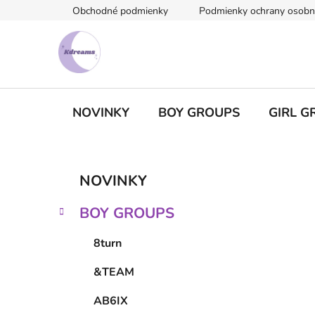
Prejsť
Obchodné podmienky
Podmienky ochrany osobn
na
obsah
NOVINKY
BOY GROUPS
GIRL G
B
K
Preskočiť
NOVINKY
a
kategórie
o
t
č
BOY GROUPS
e
n
g
ý
8turn
ó
p
r
&TEAM
i
a
e
n
AB6IX