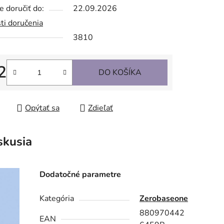
 doručiť do:
22.09.2026
ti doručenia
3810
2
DO KOŠÍKA
tková cena:
Opýtať sa
Zdieľať
skusia
Dodatočné parametre
Kategória
Zerobaseone
880970442
EAN