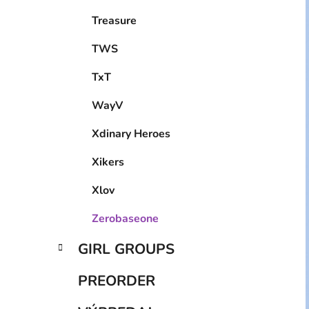
Treasure
TWS
TxT
WayV
Xdinary Heroes
Xikers
Xlov
Zerobaseone
GIRL GROUPS
PREORDER