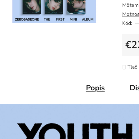
Môžeme
Možnos
Kód:
€2
Jedno
Tlač
Popis
Di