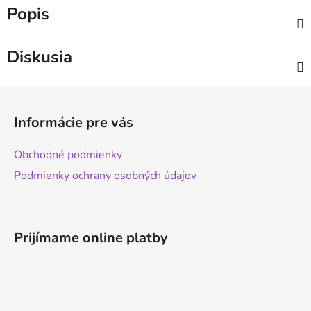
Popis
Diskusia
Z
á
Informácie pre vás
p
ä
Obchodné podmienky
t
Podmienky ochrany osobných údajov
i
e
Prijímame online platby