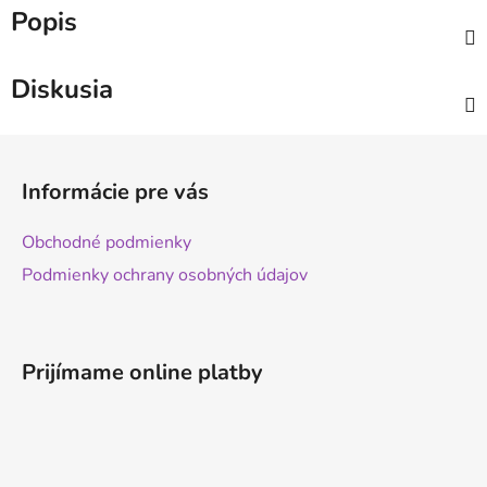
Popis
Diskusia
Z
á
Informácie pre vás
p
ä
Obchodné podmienky
t
Podmienky ochrany osobných údajov
i
e
Prijímame online platby