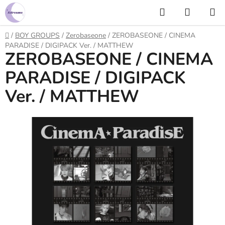
Prejsť
Hľadať
NÁKUP
na
KOŠÍK
obsah
Domov
/
BOY GROUPS
/
Zerobaseone
/
ZEROBASEONE / CINEMA
PARADISE / DIGIPACK Ver. / MATTHEW
ZEROBASEONE / CINEMA
PARADISE / DIGIPACK
Ver. / MATTHEW