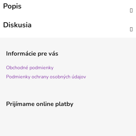
Popis
Diskusia
Z
á
Informácie pre vás
p
ä
Obchodné podmienky
t
Podmienky ochrany osobných údajov
i
e
Prijímame online platby