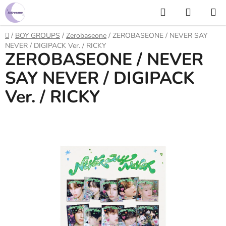
Prejsť
Hľadať
NÁKUP
na
KOŠÍK
obsah
Domov
/
BOY GROUPS
/
Zerobaseone
/
ZEROBASEONE / NEVER SAY
NEVER / DIGIPACK Ver. / RICKY
ZEROBASEONE / NEVER
SAY NEVER / DIGIPACK
Ver. / RICKY