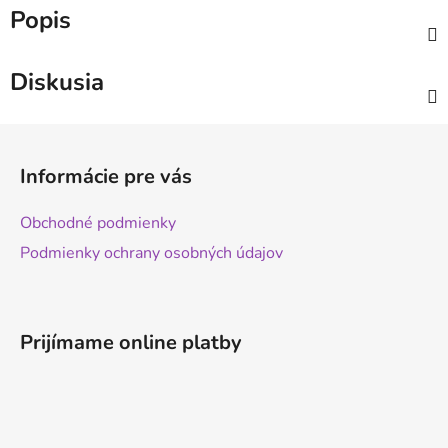
Popis
Diskusia
Z
á
Informácie pre vás
p
ä
Obchodné podmienky
t
Podmienky ochrany osobných údajov
i
e
Prijímame online platby