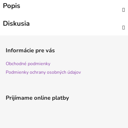
Popis
Diskusia
Z
á
Informácie pre vás
p
ä
Obchodné podmienky
t
Podmienky ochrany osobných údajov
i
e
Prijímame online platby