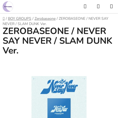
Prejsť
Hľadať
NÁKUP
na
KOŠÍK
obsah
Domov
/
BOY GROUPS
/
Zerobaseone
/
ZEROBASEONE / NEVER SAY
NEVER / SLAM DUNK Ver.
ZEROBASEONE / NEVER
SAY NEVER / SLAM DUNK
Ver.