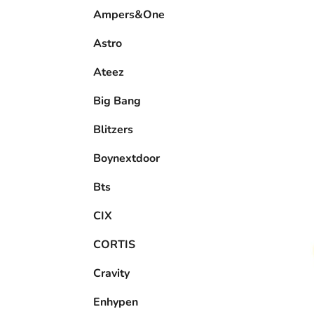
e
Ampers&One
l
Astro
Ateez
Big Bang
Blitzers
Boynextdoor
Bts
CIX
CORTIS
Cravity
Enhypen