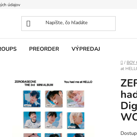
ých údajov
ROUPS
PREORDER
VÝPREDAJ
Domov
/
BOY
at HELL
ZE
had
Dig
W
Dostup