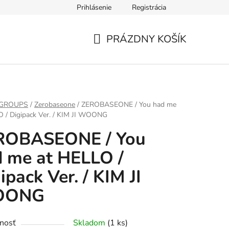
Prihlásenie
Registrácia
PRÁZDNY KOŠÍK
NÁKUPNÝ
KOŠÍK
 GROUPS
/
Zerobaseone
/
ZEROBASEONE / You had me
O / Digipack Ver. / KIM JI WOONG
ROBASEONE / You
 me at HELLO /
ipack Ver. / KIM JI
OONG
nosť
Skladom
(1 ks)