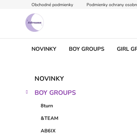
Prejsť
Obchodné podmienky
Podmienky ochrany osobn
na
obsah
NOVINKY
BOY GROUPS
GIRL G
B
K
Preskočiť
NOVINKY
a
kategórie
o
t
č
BOY GROUPS
e
n
g
ý
8turn
ó
p
r
&TEAM
i
a
e
n
AB6IX