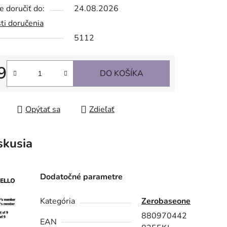
 doručiť do:
24.08.2026
ti doručenia
5112
9
DO KOŠÍKA
tková cena:
Opýtať sa
Zdieľať
skusia
Dodatočné parametre
Kategória
Zerobaseone
880970442
EAN