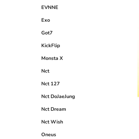
EVNNE
Exo
Got7
KickFlip
Monsta X
Nct
Nct 127
Nct DoJaeJung
Nct Dream
Nct Wish
Oneus