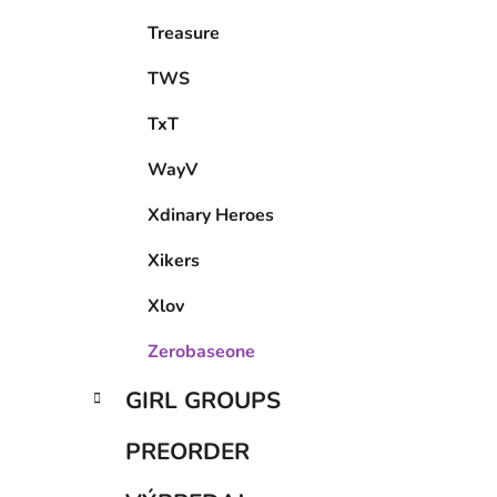
Treasure
TWS
TxT
WayV
Xdinary Heroes
Xikers
Xlov
Zerobaseone
GIRL GROUPS
PREORDER