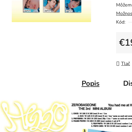
Môžeme
Možnos
Kód:
€1
Jedno
Tlač
Popis
Di