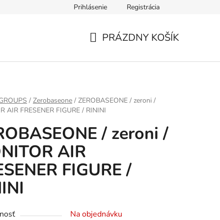
Prihlásenie
Registrácia
PRÁZDNY KOŠÍK
NÁKUPNÝ
KOŠÍK
 GROUPS
/
Zerobaseone
/
ZEROBASEONE / zeroni /
 AIR FRESENER FIGURE / RININI
ROBASEONE / zeroni /
NITOR AIR
ESENER FIGURE /
INI
nosť
Na objednávku