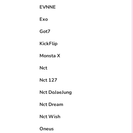
EVNNE
Exo
Got7
KickFlip
Monsta X
Nct
Nct 127
Nct DoJaeJung
Nct Dream
Nct Wish
Oneus