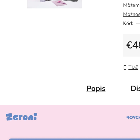
Môžeme
Možnos
Kód:
€4
Jedno
Tlač
Popis
Di