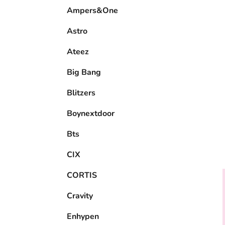
e
Ampers&One
l
Astro
Ateez
Big Bang
Blitzers
Boynextdoor
Bts
CIX
CORTIS
Cravity
Enhypen