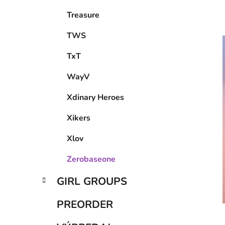
Treasure
TWS
TxT
WayV
Xdinary Heroes
Xikers
Xlov
Zerobaseone
GIRL GROUPS
PREORDER