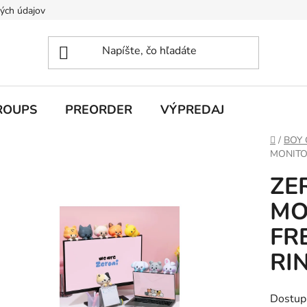
ých údajov
ROUPS
PREORDER
VÝPREDAJ
Domov
/
BOY
MONITOR
ZE
MO
FR
RIN
Dostup