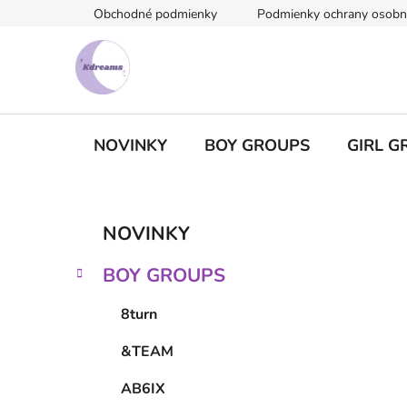
Prejsť
Obchodné podmienky
Podmienky ochrany osobn
na
obsah
NOVINKY
BOY GROUPS
GIRL G
B
K
Preskočiť
NOVINKY
a
kategórie
o
t
č
BOY GROUPS
e
n
g
ý
8turn
ó
p
r
&TEAM
i
a
e
n
AB6IX