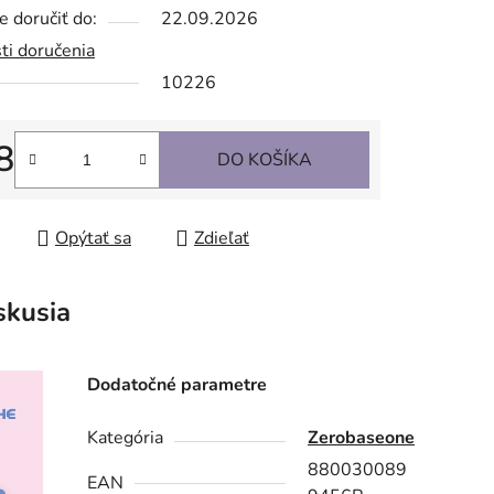
 doručiť do:
22.09.2026
ti doručenia
10226
8
DO KOŠÍKA
tková cena:
Opýtať sa
Zdieľať
skusia
Dodatočné parametre
Kategória
Zerobaseone
880030089
EAN