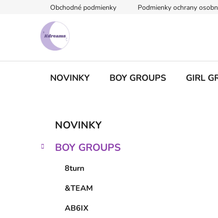
Prejsť
Obchodné podmienky
Podmienky ochrany osobn
na
obsah
NOVINKY
BOY GROUPS
GIRL G
B
K
Preskočiť
NOVINKY
a
kategórie
o
t
č
BOY GROUPS
e
n
g
ý
8turn
ó
p
r
&TEAM
i
a
e
n
AB6IX