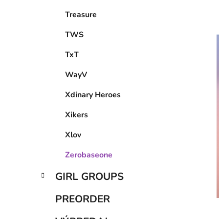
Treasure
TWS
TxT
WayV
Xdinary Heroes
Xikers
Xlov
Zerobaseone
GIRL GROUPS
PREORDER