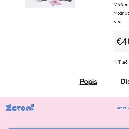
Môžeme
Možnos
Kód:
€4
Jedno
Tlač
Popis
Di