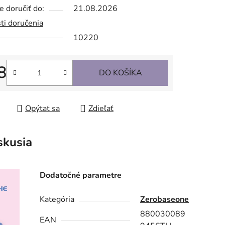
 doručiť do:
21.08.2026
ti doručenia
10220
8
DO KOŠÍKA
tková cena:
Opýtať sa
Zdieľať
skusia
Dodatočné parametre
Kategória
Zerobaseone
880030089
EAN