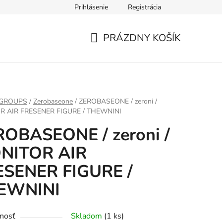
Prihlásenie
Registrácia
PRÁZDNY KOŠÍK
NÁKUPNÝ
KOŠÍK
 GROUPS
/
Zerobaseone
/
ZEROBASEONE / zeroni /
R AIR FRESENER FIGURE / THEWNINI
ROBASEONE / zeroni /
NITOR AIR
ESENER FIGURE /
EWNINI
nosť
Skladom
(1 ks)