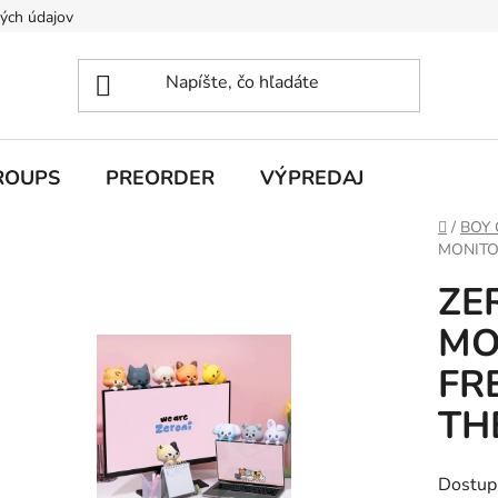
ých údajov
ROUPS
PREORDER
VÝPREDAJ
Domov
/
BOY
MONITO
ZE
MO
FR
TH
Dostup