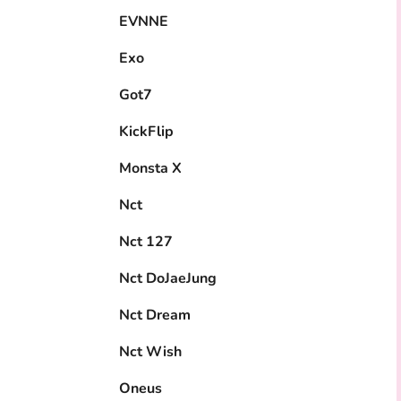
EVNNE
Exo
Got7
KickFlip
Monsta X
Nct
Nct 127
Nct DoJaeJung
Nct Dream
Nct Wish
Oneus