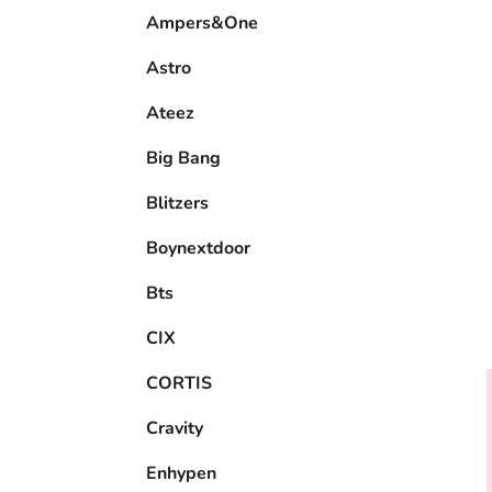
e
Ampers&One
l
Astro
Ateez
Big Bang
Blitzers
Boynextdoor
Bts
CIX
CORTIS
Cravity
Enhypen