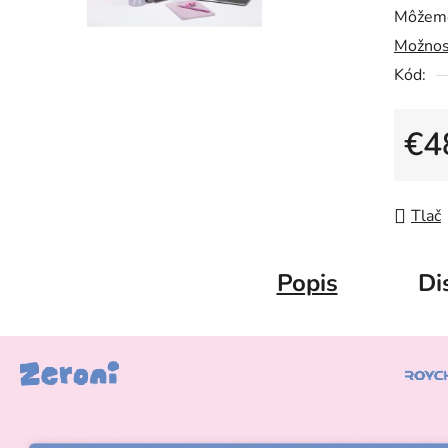
Môžeme
Možnos
Kód:
€4
Jedno
Tlač
Popis
Di