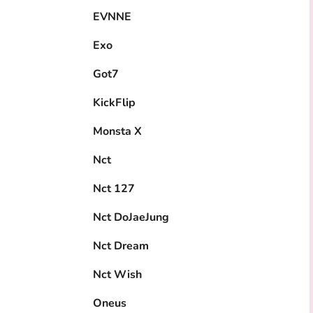
EVNNE
Exo
Got7
KickFlip
Monsta X
Nct
Nct 127
Nct DoJaeJung
Nct Dream
Nct Wish
Oneus