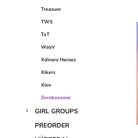
Treasure
TWS
TxT
WayV
Xdinary Heroes
Xikers
Xlov
Zerobaseone
GIRL GROUPS
PREORDER