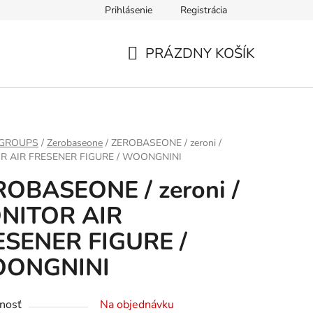
Prihlásenie
Registrácia
PRÁZDNY KOŠÍK
NÁKUPNÝ
KOŠÍK
 GROUPS
/
Zerobaseone
/
ZEROBASEONE / zeroni /
R AIR FRESENER FIGURE / WOONGNINI
ROBASEONE / zeroni /
NITOR AIR
ESENER FIGURE /
ONGNINI
nosť
Na objednávku