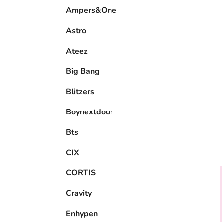
e
Ampers&One
l
Astro
Ateez
Big Bang
Blitzers
Boynextdoor
Bts
CIX
CORTIS
Cravity
Enhypen