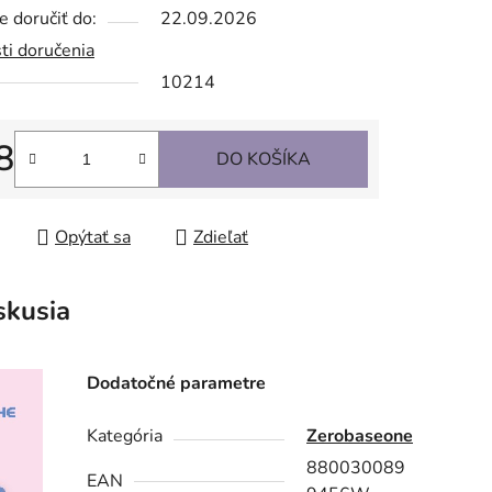
 doručiť do:
22.09.2026
ti doručenia
10214
8
DO KOŠÍKA
tková cena:
Opýtať sa
Zdieľať
skusia
Dodatočné parametre
Kategória
Zerobaseone
880030089
EAN