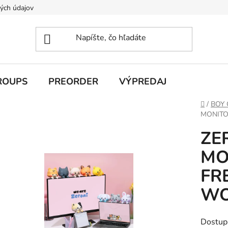
ých údajov
ROUPS
PREORDER
VÝPREDAJ
Domov
/
BOY
MONITO
ZE
MO
FR
WO
Dostup