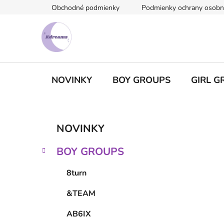
Prejsť
Obchodné podmienky
Podmienky ochrany osobn
na
obsah
NOVINKY
BOY GROUPS
GIRL G
B
K
Preskočiť
NOVINKY
a
kategórie
o
t
č
BOY GROUPS
e
n
g
ý
8turn
ó
p
r
&TEAM
i
a
e
n
AB6IX