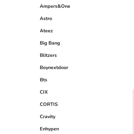
e
Ampers&One
l
Astro
Ateez
Big Bang
Blitzers
Boynextdoor
Bts
CIX
CORTIS
Cravity
Enhypen