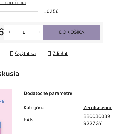
ti doručenia
10256
6
DO KOŠÍKA
tková cena:
Opýtať sa
Zdieľať
skusia
Dodatočné parametre
Kategória
Zerobaseone
880030089
EAN
9227GY