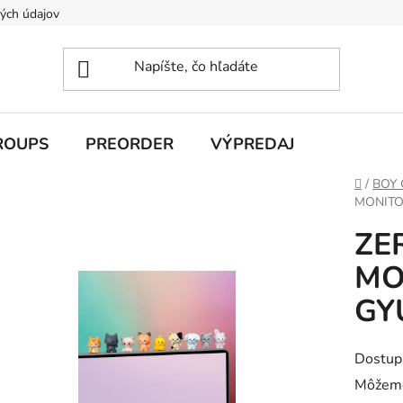
ých údajov
ROUPS
PREORDER
VÝPREDAJ
Domov
/
BOY
MONITOR
ZE
MO
GY
Dostup
Môžeme