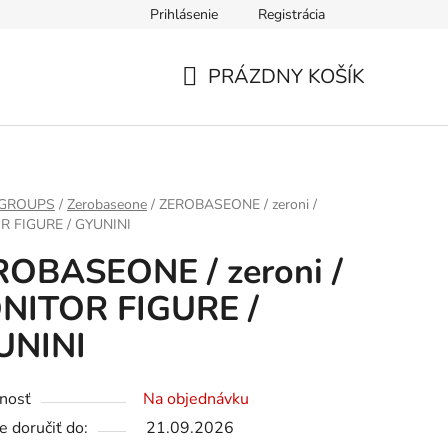
Prihlásenie
Registrácia
PRÁZDNY KOŠÍK
NÁKUPNÝ
KOŠÍK
 GROUPS
/
Zerobaseone
/
ZEROBASEONE / zeroni /
 FIGURE / GYUNINI
ROBASEONE / zeroni /
NITOR FIGURE /
UNINI
nosť
Na objednávku
 doručiť do:
21.09.2026