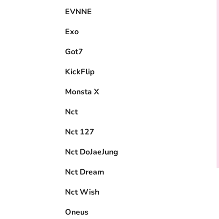
EVNNE
Exo
Got7
KickFlip
Monsta X
Nct
Nct 127
Nct DoJaeJung
Nct Dream
Nct Wish
Oneus