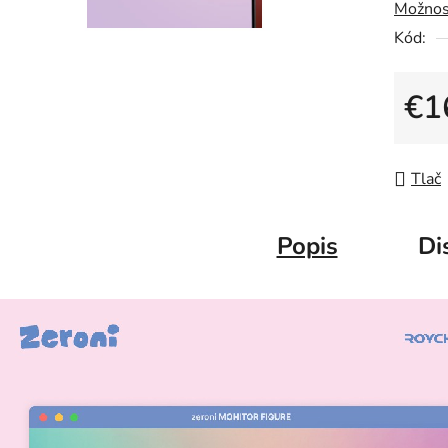
Možnos
Kód:
€1
Jedno
Tlač
Popis
Di