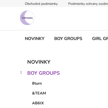
Prejsť
Obchodné podmienky
Podmienky ochrany osobn
na
obsah
NOVINKY
BOY GROUPS
GIRL G
B
K
Preskočiť
NOVINKY
a
kategórie
o
t
č
BOY GROUPS
e
n
g
ý
8turn
ó
p
r
&TEAM
i
a
e
n
AB6IX