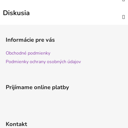
Diskusia
Z
á
Informácie pre vás
p
ä
Obchodné podmienky
t
Podmienky ochrany osobných údajov
i
e
Prijímame online platby
Kontakt