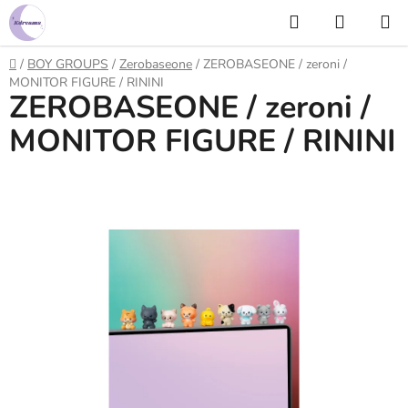
Prejsť
Hľadať
NÁKUP
na
KOŠÍK
obsah
Domov
/
BOY GROUPS
/
Zerobaseone
/
ZEROBASEONE / zeroni /
MONITOR FIGURE / RININI
ZEROBASEONE / zeroni /
MONITOR FIGURE / RININI